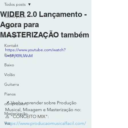
Todos posts
WIDER 2.0 Lançamento -
Todos posts
Agora para
Bateria
MASTERIZAÇÃO também
MIxagem
Kontakt
https://www.youtube.com/watch?
Piano
v=SFj909LlWvM
Baixo
Violão
Guitarra
Pianos
📌 Venha aprender sobre Produção 
compressor
Musical, Mixagem e Masterização no: 
Masterização
⚠️ "CONCEITO MIX": 
https://www.producaomusicalfacil.com/
Voz