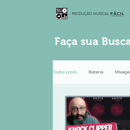
Faça sua Busca
Todos posts
Bateria
MIxag
Violão
Guitarra
Piano