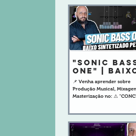
"SONIC BAS
ONE" | Baix
Virtual
📌 Venha aprender sobre
Profission
Produção Musical, Mixage
Masterização no: ⚠️ "CON
MIX" :
https://www.producaomusi
l.com/conceitomixoferta ⚠
TEMPLATE PRONTO PARA 
- SÓ COLOCAR A SUA VOZ 