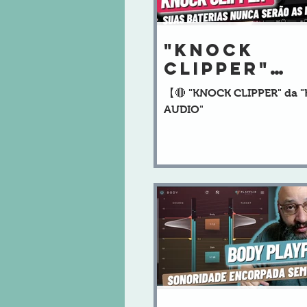
"KNOCK
CLIPPER"
Controle 
【🔴 "KNOCK CLIPPER" da 
VOLUME
AUDIO"
ENCORPADO
AGRESSIVO!