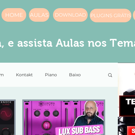
HOME
AULAS
DOWNLOAD
PLUGINS GRÁTIS
, e assista Aulas nos Tem
em
Kontakt
Piano
Baixo
s
compressor
Masterização
Voz