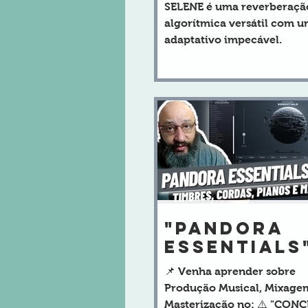
REVERBERA
SELENE é uma reverberaçã
ALGORÍTMIC
algorítmica versátil com 
EQUALIZAD
adaptativo impecável.
DE FEEDBAC
"PANDORA
ESSENTIALS"
Pads,
📌 Venha aprender sobre
Teclados,
Produção Musical, Mixage
Sintetizad
Masterização no: ⚠️ "CON