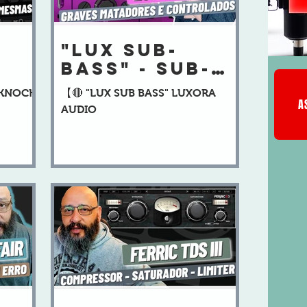
"LUX SUB-
BASS" - SUB-
de
GRAVES
"KNOCK
【🔴 "LUX SUB BASS" LUXORA
MODELADOS e
A
AUDIO
 ou
CALOR
ANALÓGICO