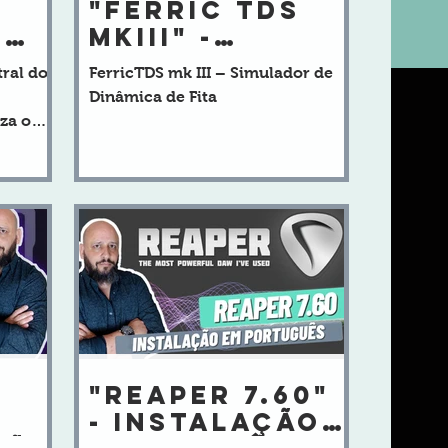
"FERRIC TDS
-
MKIII" -
PO
SIMULADOR de
tral do
FerricTDS mk III – Simulador de
ia
FITA
Dinâmica de Fita
ARN
ANALÓGICA e
iza o
C
SATURAÇÃO
HARMÔNICA
o
m um
"REAPER 7.60"
- INSTALAÇÃO