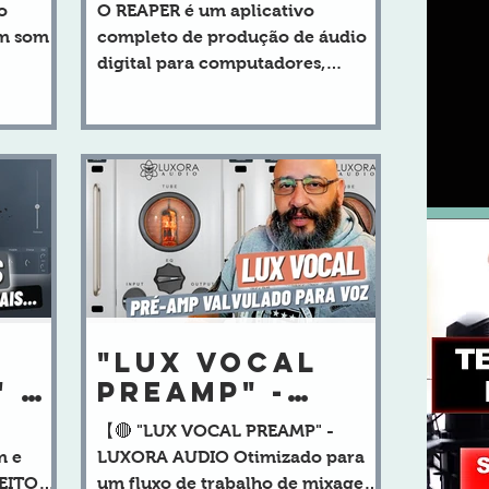
ÇÃO
PORTUGUÊS PT-
o
O REAPER é um aplicativo
A e
BR -
um som
completo de produção de áudio
OR
CONFIGURAR
digital para computadores,
K
WINDOWS -
oferecendo um conjunto
GRAVAR MIDI
completo de ferramentas para
gravação, edição, processamento,
mixagem e masterização de áudio
e MIDI em múltiplas faixas.
"LUX VOCAL
 -
PREAMP" -
CALOR
【🔴 "LUX VOCAL PREAMP" -
ANALÓGICO e
m e
LUXORA AUDIO Otimizado para
ore
PRECISÃO
CEITO
um fluxo de trabalho de mixagem