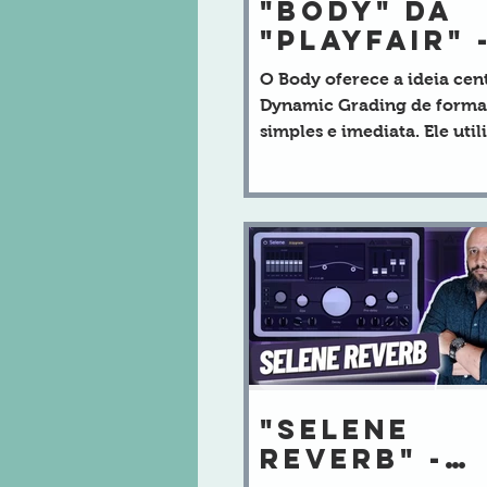
"BODY" da
"Playfair" 
PESO E COR
O Body oferece a ideia cen
- Técnolog
Dynamic Grading de forma
SOURCE LE
simples e imediata. Ele util
do DYNAMI
mesmo mecanismo DSP e a
GRADIN
tecnologia Source Learn d
Dynamic Grading, mas co
único controle Body e um
controle de ganho.
"SELENE
REVERB" -