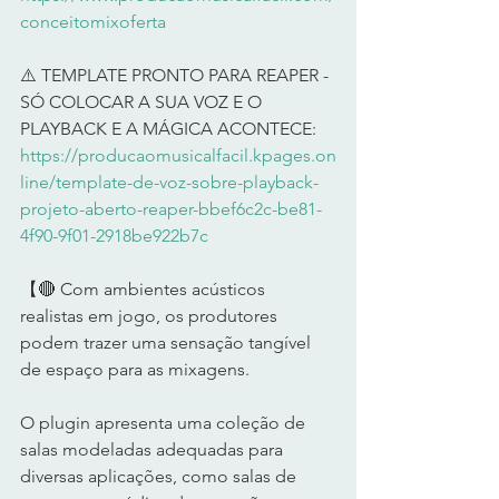
conceitomixoferta
⚠️ TEMPLATE PRONTO PARA REAPER - 
SÓ COLOCAR A SUA VOZ E O 
PLAYBACK E A MÁGICA ACONTECE: 
https://producaomusicalfacil.kpages.on
line/template-de-voz-sobre-playback-
projeto-aberto-reaper-bbef6c2c-be81-
4f90-9f01-2918be922b7c
【🔴 Com ambientes acústicos 
realistas em jogo, os produtores 
podem trazer uma sensação tangível 
de espaço para as mixagens. 
O plugin apresenta uma coleção de 
salas modeladas adequadas para 
diversas aplicações, como salas de 