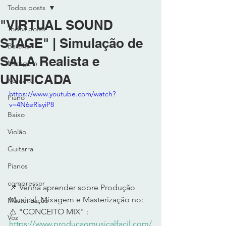
Todos posts
"VIRTUAL SOUND
Todos posts
STAGE" | Simulação de
Bateria
SALA Realista e
MIxagem
UNIFICADA
Kontakt
https://www.youtube.com/watch?
Piano
v=4N6eRisyiP8
Baixo
Violão
Guitarra
Pianos
compressor
📌 Venha aprender sobre Produção 
Musical, Mixagem e Masterização no: 
Masterização
⚠️ "CONCEITO MIX" :  
Voz
https://www.producaomusicalfacil.com/