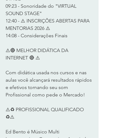
09:23 - Sonoridade do "VIRTUAL 
SOUND STAGE"
12:40 - ⚠️ INSCRIÇÕES ABERTAS PARA 
MENTORIAS 2026 ⚠️
14:08 - Considerações Finais
⚠️🔴 MELHOR DIDÁTICA DA 
INTERNET 🔴 ⚠️    
Com didática usada nos cursos e nas 
aulas você alcançará resultados rápidos 
e efetivos tornando seu som 
Profissional como pede o Mercado!     
⚠️♻️ PROFISSIONAL QUALIFICADO 
♻️⚠️     
Ed Bento é Músico Multi 