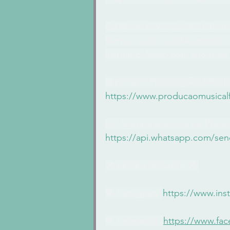
Ed Bento é Músico Multi Instr
Tem um vasto conhecimento de
instruir o Aluno com alto níve
📖👉 SITE PRODUÇÃO MUSI
https://www.producaomusicalf
👉 Agende sua Aula de Produ
https://api.whatsapp.com/se
📌 REDES SOCIAIS 📌 
🔷 Instagram: 
https://www.in
🔷 Facebook: 
https://www.fa