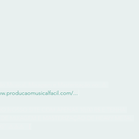
o Musical, Mixagem e Masterização no: ⚠️ 
ww.producaomusicalfacil.com/
...
DO NOSSO SITE COM APENAS 10,00 R$ E TENHA 
DE MIXAGEM E MASTERIZAÇÃO DE HEAVY METAL 
" ⚠️⚠️⚠️ 【