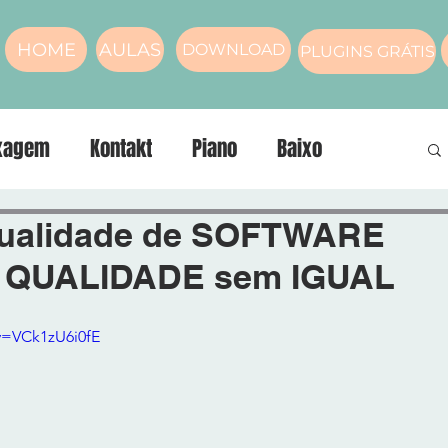
HOME
AULAS
DOWNLOAD
PLUGINS GRÁTIS
xagem
Kontakt
Piano
Baixo
nos
compressor
Masterização
Voz
ualidade de SOFTWARE
 QUALIDADE sem IGUAL
v=VCk1zU6i0fE