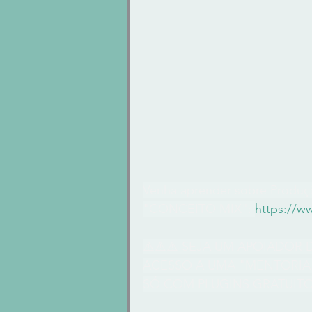
Venha aprender sobre Produçã
"CONCEITO MIX": 
https://w
⚠️⚠️⚠️ SEJA UM APOIADOR 
ACESSO A UMA "MENTORIA 
SÓ COM PLUGINS GRATUITOS