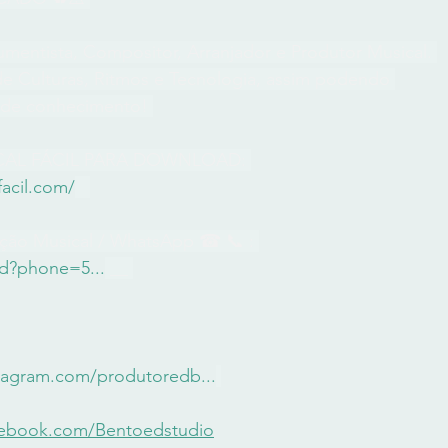
umentista, Compositor, Arranjador e Produtor Musical. 
 Culturas, Ritmos e Tecnologia, assim podendo 
l de conhecimento! 
CAL FÁCIL PARA DOWNLOAD: 
acil.com/
ção Musical / WhatsApp ☎ 📞 : 
nd?phone=5
...
 __ 
stagram.com/produtoredb
...
cebook.com/Bentoedstudio