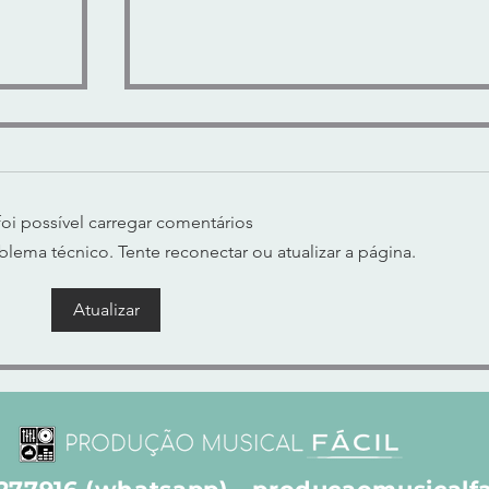
oi possível carregar comentários
ema técnico. Tente reconectar ou atualizar a página.
Atualizar
e de
"LUX SUB-BASS" - SUB-GRAVES
MODELADOS e CALOR
ANALÓGICO