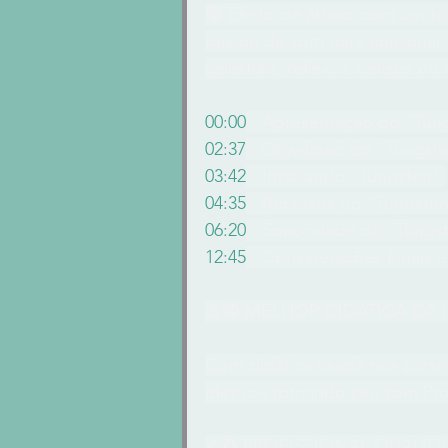
🔴 Efeito de atraso com um to
design de som para adicionar 
celestiais, reflexos densos ou
00:00
 - Apresentação do "Tun
02:37
 - Download do "Tungste
03:42
 - Instalando "Tungsten" 
04:35
 - Recursos do "Tungsten
06:20
 - Sonoridade do "Tungs
12:45
 - Considerações Finais 
⚠️🔴 MELHOR DIDÁTICA DA I
Com didática usada nos cursos
efetivos tornando seu som Pr
⚠️♻️ PROFISSIONAL QUALIFI