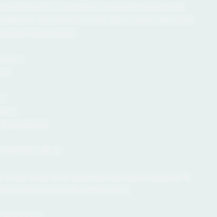
que diferente. "Tungsten" é uma ferramenta de 
ambiente com textura e cor. Use-o para criar ecos 
 drones misteriosos. 
gsten" 
n" 
" 
ten" 
e Apoiadores 
NTERNET 🔴 ⚠️ 
 e nas aulas você alcançará resultados rápidos e 
ofissional como pede o Mercado! 
CADO ♻️⚠️ 