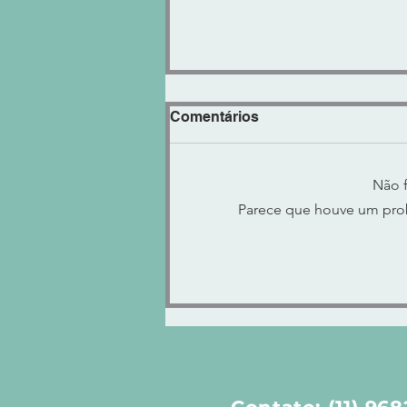
Comentários
Não f
Parece que houve um probl
"KNOCK CLIPPER" Control
VOLUME ENCORPADO ou
AGRESSIVO!