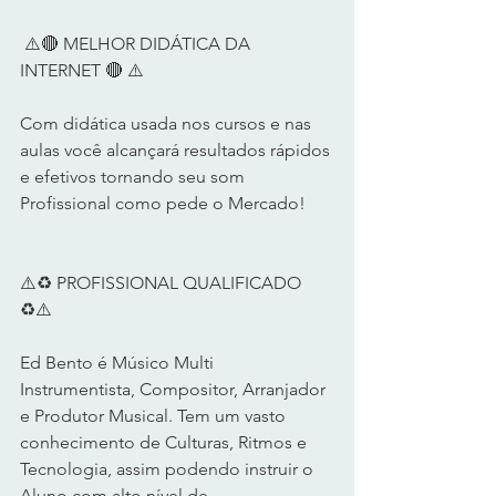
 ⚠️🔴 MELHOR DIDÁTICA DA 
INTERNET 🔴 ⚠️      
Com didática usada nos cursos e nas 
aulas você alcançará resultados rápidos 
e efetivos tornando seu som 
Profissional como pede o Mercado!      
⚠️♻️ PROFISSIONAL QUALIFICADO 
♻️⚠️       
Ed Bento é Músico Multi 
Instrumentista, Compositor, Arranjador 
e Produtor Musical. Tem um vasto 
conhecimento de Culturas, Ritmos e 
Tecnologia, assim podendo instruir o 
Aluno com alto nível de 