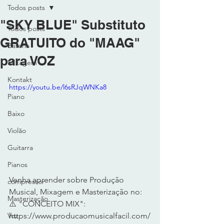
Todos posts
"SKY BLUE" Substituto
Todos posts
GRATUITO do "MAAG"
Bateria
para VOZ
MIxagem
Kontakt
https://youtu.be/l6sRJqWNKa8
Piano
Baixo
Violão
Guitarra
Pianos
Venha aprender sobre Produção 
compressor
Musical, Mixagem e Masterização no: 
Masterização
⚠️ "CONCEITO MIX":  
https://www.producaomusicalfacil.com/
Voz