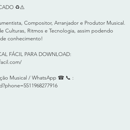
DO ♻️⚠️       
umentista, Compositor, Arranjador e Produtor Musical. 
 Culturas, Ritmos e Tecnologia, assim podendo 
 de conhecimento!      
CAL FÁCIL PARA DOWNLOAD: 
acil.com/  
ção Musical / WhatsApp ☎ 📞 :  
end?phone=5511968277916