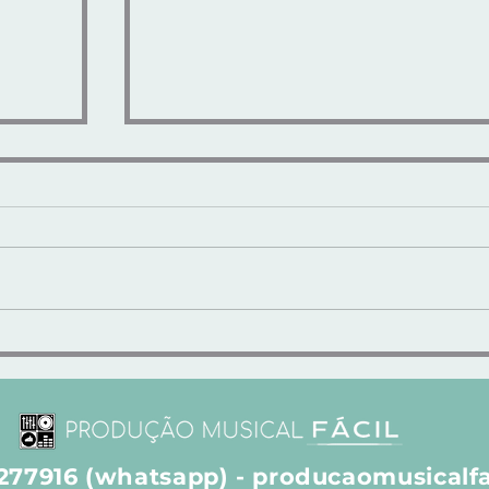
e de
"LUX SUB-BASS" - SUB-GRAVES
MODELADOS e CALOR
ANALÓGICO
8277916 (whatsapp) -
producaomusicalf