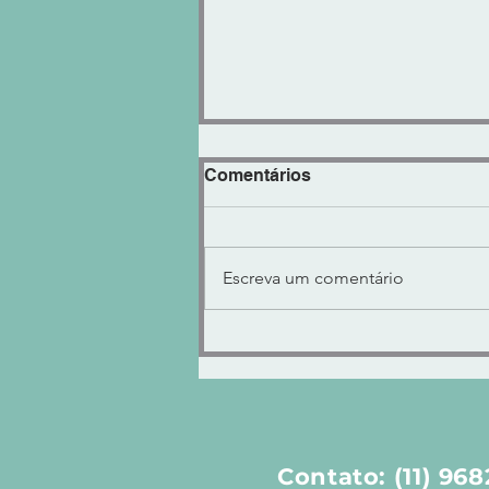
Comentários
Escreva um comentário
"KNOCK CLIPPER" Control
VOLUME ENCORPADO ou
AGRESSIVO!
Contato: (11) 96