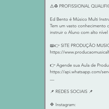
⚠️♻️ PROFISSIONAL QUALIFICA
Ed Bento é Músico Multi Instr
Tem um vasto conhecimento de
instruir o Aluno com alto nível
📖👉 SITE PRODUÇÃO MUSI
https://www.producaomusicalf
👉 Agende sua Aula de Produ
https://api.whatsapp.com/s
__     
📌 REDES SOCIAIS 📌      
🔷 Instagram:  