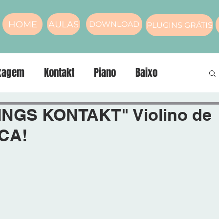
HOME
AULAS
DOWNLOAD
PLUGINS GRÁTIS
xagem
Kontakt
Piano
Baixo
nos
compressor
Masterização
Voz
NGS KONTAKT" Violino de
ICA!