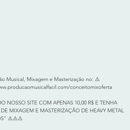
o Musical, Mixagem e Masterização no: ⚠️ 
w.producaomusicalfacil.com/conceitomixoferta
DO NOSSO SITE COM APENAS 10,00 R$ E TENHA 
DE MIXAGEM E MASTERIZAÇÃO DE HEAVY METAL 
" ⚠️⚠️⚠️