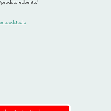
om/produtoredbento/
entoedstudio
Clique Aqui Para Download