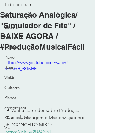
Todos posts
Saturação Analógica/
Todos posts
"Simulador de Fita" /
Bateria
BAIXE AGORA /
MIxagem
#ProduçãoMusicalFácil
Kontakt
Piano
https://www.youtube.com/watch?
Baixo
v=DxhH_z81wHE
Violão
Guitarra
Pianos
compressor
📌 Venha aprender sobre Produção 
Musical, Mixagem e Masterização no: 
Masterização
⚠️ "CONCEITO MIX" : 
Voz
https://bit.ly/2U6OLvT