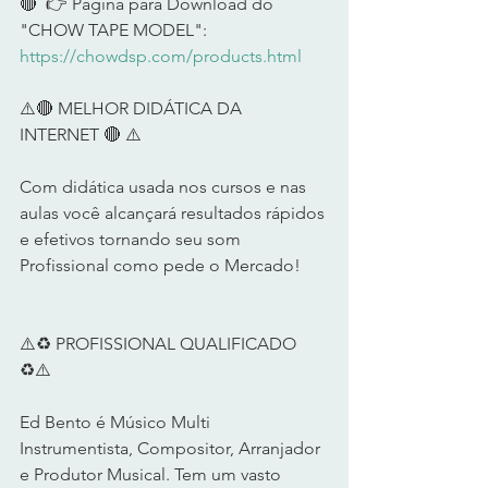
🔴  👉 Página para Download do 
"CHOW TAPE MODEL": 
https://chowdsp.com/products.html
⚠️🔴 MELHOR DIDÁTICA DA 
INTERNET 🔴 ⚠️        
Com didática usada nos cursos e nas 
aulas você alcançará resultados rápidos 
e efetivos tornando seu som 
Profissional como pede o Mercado!      
⚠️♻️ PROFISSIONAL QUALIFICADO 
♻️⚠️         
Ed Bento é Músico Multi 
Instrumentista, Compositor, Arranjador 
e Produtor Musical. Tem um vasto 