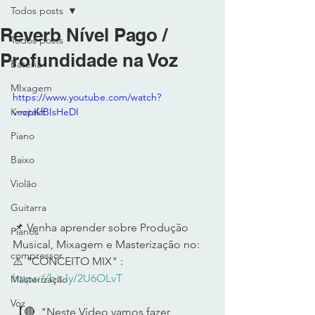
Todos posts
Reverb Nível Pago /
Todos posts
Profundidade na Voz
Bateria
MIxagem
https://www.youtube.com/watch?
Kontakt
v=zpKfBIsHeDI
Piano
Baixo
Violão
Guitarra
📌 Venha aprender sobre Produção 
Pianos
Musical, Mixagem e Masterização no: 
compressor
⚠️ "CONCEITO MIX" : 
https://bit.ly/2U6OLvT
Masterização
Voz
【🔴  "Neste Vídeo vamos fazer 