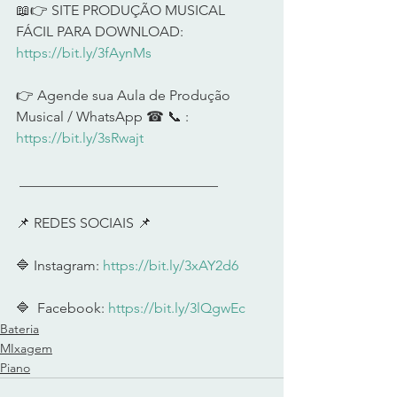
📖👉 SITE PRODUÇÃO MUSICAL 
FÁCIL PARA DOWNLOAD: 
https://bit.ly/3fAynMs
👉 Agende sua Aula de Produção 
Musical / WhatsApp ☎ 📞 : 
https://bit.ly/3sRwajt
 ____________________________     
📌 REDES SOCIAIS 📌      
🔷 Instagram: 
https://bit.ly/3xAY2d6
🔷  Facebook: 
https://bit.ly/3lQgwEc
Bateria
MIxagem
Piano