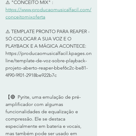
⚠️ "CONCEITO MIX" :  
https://www.producaomusicalfacil.com/
conceitomixoferta
⚠️ TEMPLATE PRONTO PARA REAPER - 
SÓ COLOCAR A SUA VOZ E O 
PLAYBACK E A MÁGICA ACONTECE: 
https://producaomusicalfacil.kpages.on
line/template-de-voz-sobre-playback-
projeto-aberto-reaper-bbef6c2c-be81-
4f90-9f01-2918be922b7c
【🔴  Pyrite, uma emulação de pré-
amplificador com algumas 
funcionalidades de equalização e 
compressão. Ele se destaca 
especialmente em bateria e vocais, 
mas também pode ser usado em 