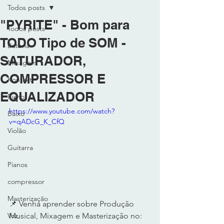
Todos posts
"PYRITE" - Bom para
Todos posts
TODO Tipo de SOM -
Bateria
SATURADOR,
MIxagem
COMPRESSOR E
Kontakt
EQUALIZADOR
Piano
https://www.youtube.com/watch?
Baixo
v=qADcG_K_CfQ
Violão
Guitarra
Pianos
compressor
Masterização
📌 Venha aprender sobre Produção 
Musical, Mixagem e Masterização no: 
Voz