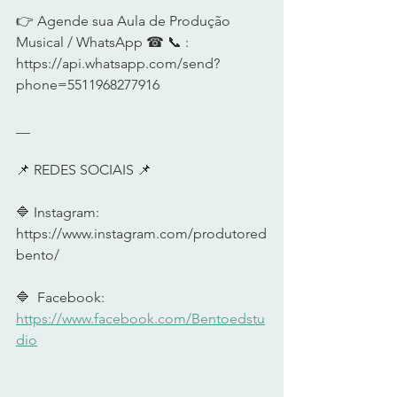
👉 Agende sua Aula de Produção 
Musical / WhatsApp ☎ 📞 : 
https://api.whatsapp.com/send?
phone=5511968277916
__   
📌 REDES SOCIAIS 📌    
🔷 Instagram:   
https://www.instagram.com/produtored
bento/
🔷  Facebook:  
https://www.facebook.com/Bentoedstu
dio