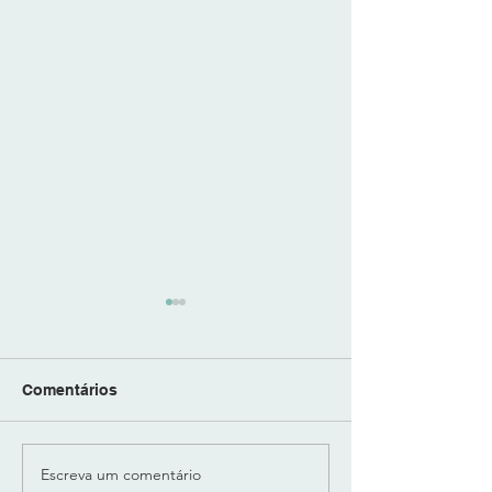
Comentários
Escreva um comentário
"LUX SUB-BASS" -
"BODY" da "Play