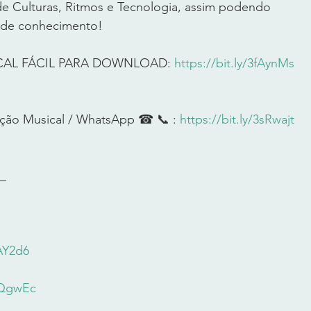
 Culturas, Ritmos e Tecnologia, assim podendo 
 de conhecimento!      
CAL FÁCIL PARA DOWNLOAD: 
https://bit.ly/3fAynMs
ção Musical / WhatsApp ☎ 📞 : 
https://bit.ly/3sRwajt
     
xAY2d6
3lQgwEc