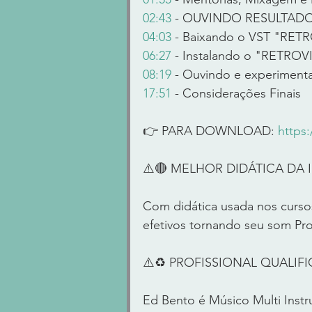
02:43
 - OUVINDO RESULTAD
04:03
 - Baixando o VST "RETR
06:27
 - Instalando o "RETROV
08:19
 - Ouvindo e experimen
17:51
 - Considerações Finais  
👉 PARA DOWNLOAD: 
https
⚠️🔴 MELHOR DIDÁTICA DA IN
Com didática usada nos cursos
efetivos tornando seu som Pro
⚠️♻️ PROFISSIONAL QUALIFICA
Ed Bento é Músico Multi Instr