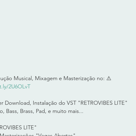
ução Musical, Mixagem e Masterização no: ⚠️ 
it.ly/2U6OLvT
er Download, Instalação do VST "RETROVIBES LITE" 
, Bass, Brass, Pad, e muito mais...  
TROVIBES LITE" 
 Masterizações "Vagas Abertas" 