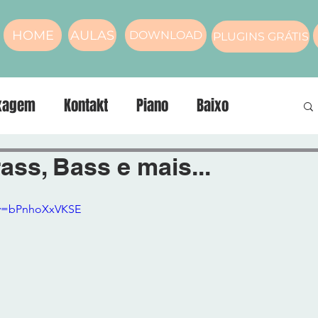
HOME
AULAS
DOWNLOAD
PLUGINS GRÁTIS
xagem
Kontakt
Piano
Baixo
nos
compressor
Masterização
Voz
ass, Bass e mais...
?v=bPnhoXxVKSE