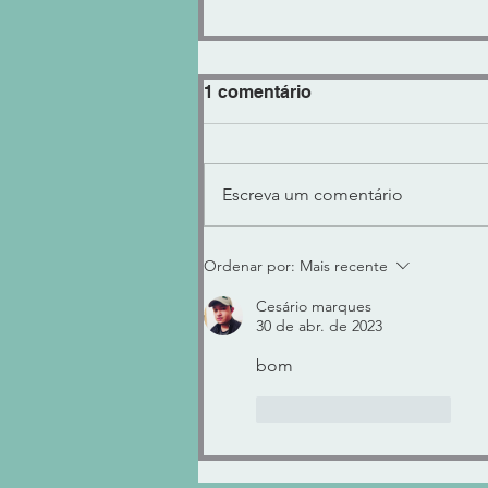
1 comentário
Escreva um comentário
Ordenar por:
Mais recente
"KNOCK CLIPPER" Control
VOLUME ENCORPADO ou
Cesário marques
AGRESSIVO!
30 de abr. de 2023
bom
Curtir
Responder