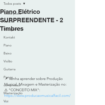
Todos posts
Piano Elétrico
Todos posts
SURPREENDENTE - 2
Bateria
Timbres
MIxagem
Kontakt
Piano
Baixo
Violão
Guitarra
Pianos
📌 Venha aprender sobre Produção 
Musical, Mixagem e Masterização no: 
compressor
⚠️ "CONCEITO MIX": 
Masterização
https://www.producaomusicalfacil.com/
...
Voz