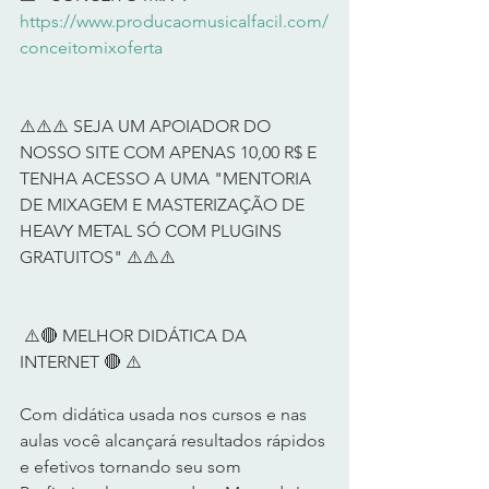
https://www.producaomusicalfacil.com/
conceitomixoferta
⚠️⚠️⚠️ SEJA UM APOIADOR DO 
NOSSO SITE COM APENAS 10,00 R$ E 
TENHA ACESSO A UMA "MENTORIA 
DE MIXAGEM E MASTERIZAÇÃO DE 
HEAVY METAL SÓ COM PLUGINS 
GRATUITOS" ⚠️⚠️⚠️
 ⚠️🔴 MELHOR DIDÁTICA DA 
INTERNET 🔴 ⚠️      
Com didática usada nos cursos e nas 
aulas você alcançará resultados rápidos 
e efetivos tornando seu som 