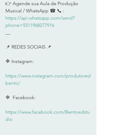
👉 Agende sua Aula de Produção 
Musical / WhatsApp ☎ 📞 :  
https://api.whatsapp.com/send?
phone=5511968277916
__     
📌 REDES SOCIAIS 📌      
🔷 Instagram:  
https://www.instagram.com/produtored
bento/
🔷  Facebook:  
https://www.facebook.com/Bentoedstu
dio