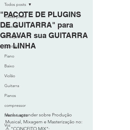
Todos posts
"PACOTE DE PLUGINS
Todos posts
DE GUITARRA" para
Bateria
GRAVAR sua GUITARRA
MIxagem
em LINHA
Kontakt
Piano
Baixo
Violão
Guitarra
Pianos
compressor
Venha aprender sobre Produção 
Masterização
Musical, Mixagem e Masterização no: 
Voz
⚠️ "CONCEITO MIX":  