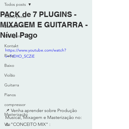
Todos posts
PACK de 7 PLUGINS -
Todos posts
MIXAGEM E GUITARRA -
Bateria
Nível Pago
MIxagem
Kontakt
https://www.youtube.com/watch?
Piano
v=TtEHO_SCZiE
Baixo
Violão
Guitarra
Pianos
compressor
📌 Venha aprender sobre Produção 
Masterização
Musical, Mixagem e Masterização no: 
⚠️ "CONCEITO MIX" : 
Voz