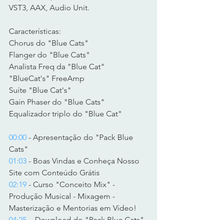
VST3, AAX, Audio Unit.  
Características:   
Chorus do "Blue Cats" 
Flanger do "Blue Cats" 
Analista Freq da "Blue Cat" 
"BlueCat's" FreeAmp 
Suíte "Blue Cat's" 
Gain Phaser do "Blue Cats" 
Equalizador triplo do "Blue Cat"  
00:00
 - Apresentação do "Pack Blue 
Cats" 
01:03
 - Boas Vindas e Conheça Nosso 
Site com Conteúdo Grátis  
02:19
 - Curso "Conceito Mix" - 
Produção Musical - Mixagem - 
Masterização e Mentorias em Vídeo! 
04:25
  - Download do "Pack Blue Cats" 