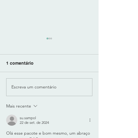
1 comentário
Escreva um comentário
"LUX SUB-BASS" -
"BODY" da "Play
SUB-GRAVES
PESO E CORPO
MODELADOS e CALOR
Técnologia SO
Mais recente
ANALÓGICO
LEARN do DYN
GRADIN
su.sampol
22 de set. de 2024
Olá esse pacote e bom mesmo, um abraço 