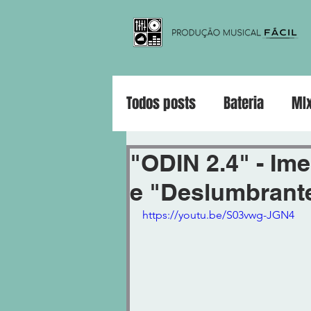
Todos posts
Bateria
MI
Violão
Guitarra
Pia
"ODIN 2.4" - Im
e "Deslumbrant
https://youtu.be/S03vwg-JGN4