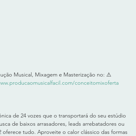
ução Musical, Mixagem e Masterização no: ⚠️ 
www.producaomusicalfacil.com/conceitomixoferta
ônica de 24 vozes que o transportará do seu estúdio 
busca de baixos arrasadores, leads arrebatadores ou 
2 oferece tudo. Aproveite o calor clássico das formas 