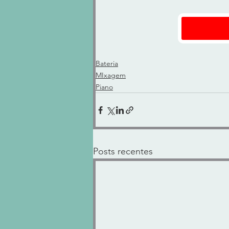
Bateria
MIxagem
Piano
Posts recentes