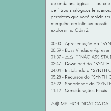
de onda analógicas — ou crie 
de filtros analógicos lendári
permitem que você molde seu s
mergulhe em infinitas possibi
explorar no Odin 2.
00:00 - Apresentação do "SY
00:59 - Boas Vindas e Apresen
01:37 - ⚠️⚠️  ""NÃO ASSISTA 
02:47 - Download do "SYNTH 
04:04 - Instalando o "SYNTH 
05:28 - Recursos do "SYNTH 
07:22 - Sonoridade do "SYNTH
11:12 - Considerações Finais
⚠️🔴 MELHOR DIDÁTICA DA IN