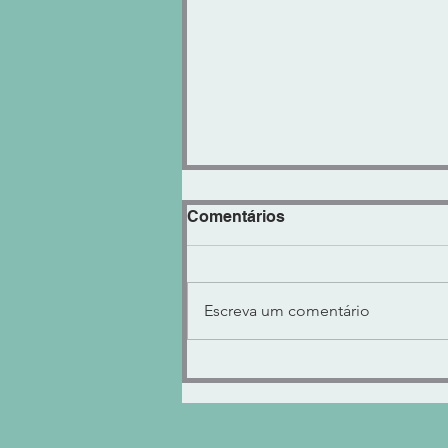
Comentários
Escreva um comentário
"KNOCK CLIPPER" Control
VOLUME ENCORPADO ou
AGRESSIVO!