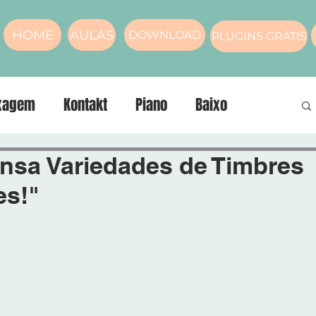
HOME
AULAS
DOWNLOAD
PLUGINS GRÁTIS
xagem
Kontakt
Piano
Baixo
nos
compressor
Masterização
Voz
ensa Variedades de Timbres
es!"