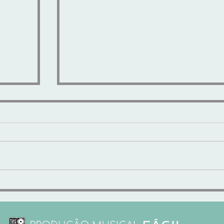
e de
"LUX SUB-BASS" - SUB-GRAVES
MODELADOS e CALOR
ANALÓGICO