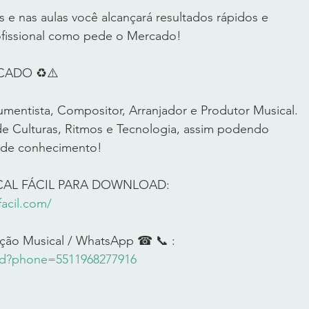
 e nas aulas você alcançará resultados rápidos e 
fissional como pede o Mercado!     
ADO ♻️⚠️     
umentista, Compositor, Arranjador e Produtor Musical. 
 Culturas, Ritmos e Tecnologia, assim podendo 
l de conhecimento!    
CAL FÁCIL PARA DOWNLOAD: 
acil.com/
ção Musical / WhatsApp ☎ 📞 : 
end?phone=5511968277916