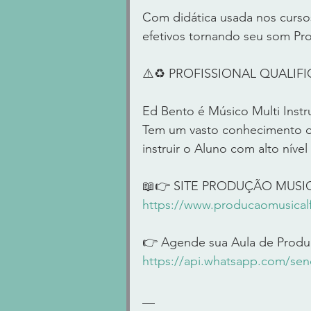
Com didática usada nos cursos
efetivos tornando seu som Pro
⚠️♻️ PROFISSIONAL QUALIFIC
Ed Bento é Músico Multi Instr
Tem um vasto conhecimento de
instruir o Aluno com alto níve
📖👉 SITE PRODUÇÃO MUSI
https://www.producaomusicalf
👉 Agende sua Aula de Produ
https://api.whatsapp.com/s
__   