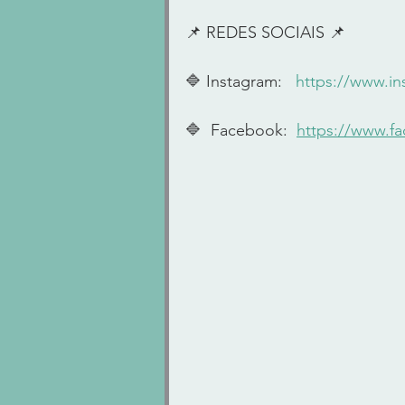
📌 REDES SOCIAIS 📌    
🔷 Instagram:   
https://www.i
🔷  Facebook:  
https://www.f