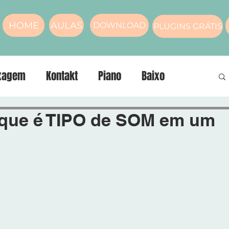
HOME
AULAS
DOWNLOAD
PLUGINS GRÁTIS
xagem
Kontakt
Piano
Baixo
nos
compressor
Masterização
Voz
que é TIPO de SOM em um