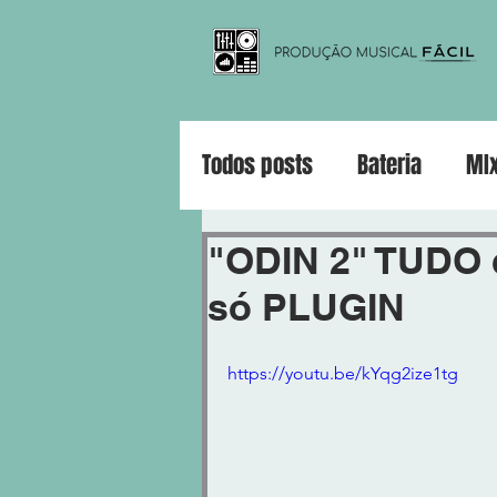
Todos posts
Bateria
MI
Violão
Guitarra
Pia
"ODIN 2" TUDO 
só PLUGIN
https://youtu.be/kYqg2ize1tg