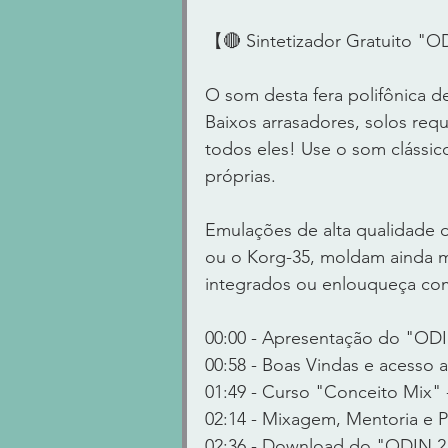
【🔴 Sintetizador Gratuito "O
O som desta fera polifônica de
Baixos arrasadores, solos req
todos eles! Use o som clássic
próprias. 
Emulações de alta qualidade d
ou o Korg-35, moldam ainda m
integrados ou enlouqueça com
00:00 - Apresentação do "OD
00:58 - Boas Vindas e aces
01:49 - Curso "Conceito Mix"
02:14 - Mixagem, Mentoria e P
02:36 - Download do "ODIN 2