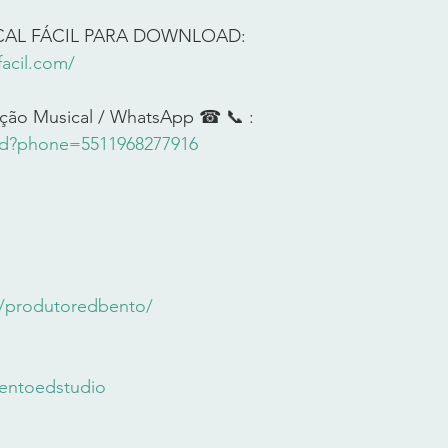
CAL FÁCIL PARA DOWNLOAD: 
acil.com/
ção Musical / WhatsApp ☎ 📞 :  
end?phone=5511968277916
m/produtoredbento/
entoedstudio