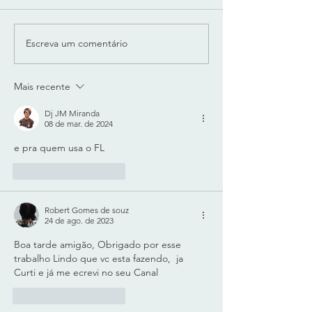
Escreva um comentário
"LUX SUB-BASS" -
"BODY" da "Play
SUB-GRAVES
PESO E CORPO
MODELADOS e CALOR
Técnologia SO
Mais recente
ANALÓGICO
LEARN do DYN
GRADIN
Dj JM Miranda
08 de mar. de 2024
e pra quem usa o FL
Curtir
Responder
Robert Gomes de souz
24 de ago. de 2023
Boa tarde amigão, Obrigado por esse 
trabalho Lindo que vc esta fazendo,  ja 
Curti e já me ecrevi no seu Canal
Curtir
Responder