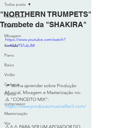
Todos posts
"NORTHERN TRUMPETS"
Todos posts
Trombete da "SHAKIRA"
Bateria
MIxagem
https://www.youtube.com/watch?
Kontakt
v=A5JsT57ubJM
Piano
Baixo
Violão
Guitarra
📌 Venha aprender sobre Produção 
Musical, Mixagem e Masterização no: 
Pianos
⚠️ "CONCEITO MIX":  
compressor
https://www.producaomusicalfacil.com/
...
Masterização
Voz
⚠️⚠️⚠️ PARA SER UM APOIADOR DO 