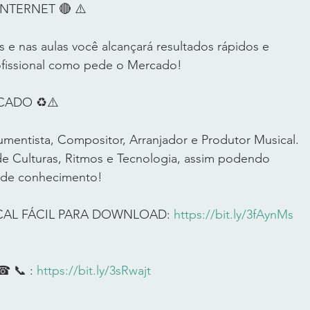
ERNET 🔴 ⚠️        
 e nas aulas você alcançará resultados rápidos e 
fissional como pede o Mercado!        
O ♻️⚠️         
umentista, Compositor, Arranjador e Produtor Musical. 
 Culturas, Ritmos e Tecnologia, assim podendo 
 de conhecimento!        
CAL FÁCIL PARA DOWNLOAD: 
https://bit.ly/3fAynMs
☎ 📞 : 
https://bit.ly/3sRwajt
      