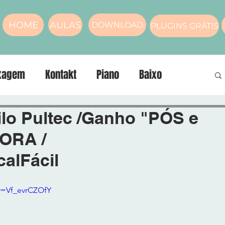
HOME
AULAS
DOWNLOAD
PLUGINS GRÁTIS
xagem
Kontakt
Piano
Baixo
nos
compressor
Masterização
Voz
ilo Pultec /Ganho "PÓS e
ORA /
alFácil
v=Vf_evrCZOfY