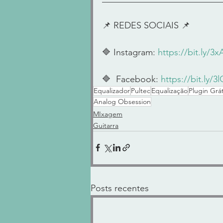
📌 REDES SOCIAIS 📌        
🔷 Instagram: 
https://bit.ly/3
🔷  Facebook: 
https://bit.ly/
Equalizador
Pultec
Equalização
Plugin Grát
Analog Obsession
MIxagem
Guitarra
Posts recentes