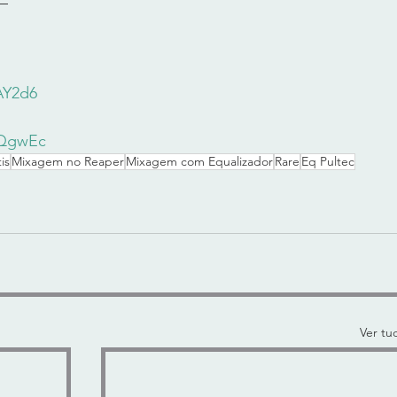
xAY2d6
3lQgwEc
is
Mixagem no Reaper
Mixagem com Equalizador
Rare
Eq Pultec
Ver tu