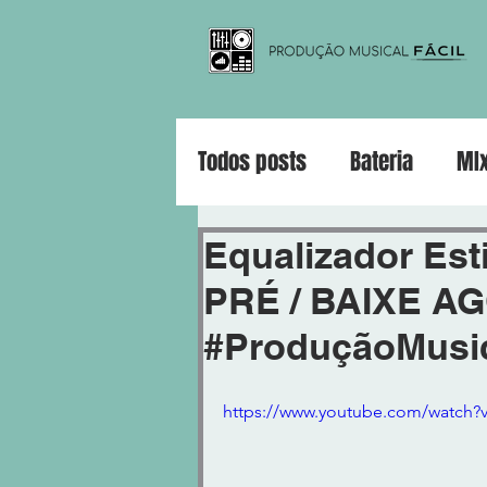
Todos posts
Bateria
MI
Violão
Guitarra
Pia
Equalizador Est
PRÉ / BAIXE AG
#ProduçãoMusic
https://www.youtube.com/watch?