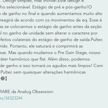
 Design simples, mas incrível.Este design e 
ho selecionável. Estágio de pré e pós-ganho!O 
io de ganho no final e quando aumentamos muito alto 
 reagirá de acordo com os movimentos de eq. Esse é 
as se colocarmos o estágio de ganho antes da seção 
l no ganho de unidade sem alterar o caractere por 
feitos colaterais do estágio de ganho de saída.Pultec 
ido. Portanto, ele saturará e comprimirá as 
ixas. Mas quando mudamos o Pre Gain Stage, nosso 
áter harmônico que flat. Além disso, podemos 
de ganho e isso tornará os agudos mais limpos! Com 
 Pultec sem quaisquer alterações harmônicas 
】       
RARE da Analog Obsession: 
ts/34323244