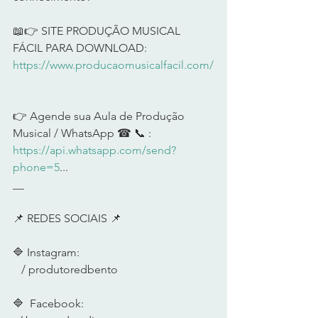
📖👉 SITE PRODUÇÃO MUSICAL 
FÁCIL PARA DOWNLOAD: 
https://www.producaomusicalfacil.com/
👉 Agende sua Aula de Produção 
Musical / WhatsApp ☎ 📞 :  
https://api.whatsapp.com/send?
phone=5
...
__     
📌 REDES SOCIAIS 📌      
🔷 Instagram:  
   / produtoredbento  
🔷  Facebook:  