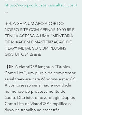
https://www.producaomusicalfacil.com/
...
⚠️⚠️⚠️ SEJA UM APOIADOR DO 
NOSSO SITE COM APENAS 10,00 R$ E 
TENHA ACESSO A UMA "MENTORIA 
DE MIXAGEM E MASTERIZAÇÃO DE 
HEAVY METAL SÓ COM PLUGINS 
GRATUITOS" ⚠️⚠️⚠️
【🔴  A ViatorDSP lançou o "Duplex 
Comp Lite", um plugin de compressor 
serial freeware para Windows e macOS.
A compressão serial não é novidade 
no mundo do processamento de 
áudio. Dito isto, o novo plugin Duplex 
Comp Lite da ViatorDSP simplifica o 
fluxo de trabalho ao casar três 