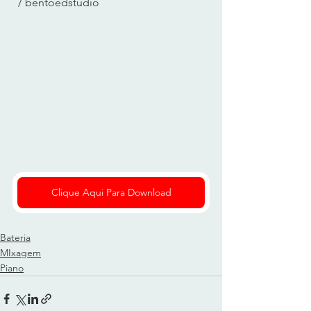
  / bentoedstudio  
Clique Aqui Para Download
Bateria
MIxagem
Piano