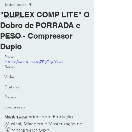
Todos posts
"DUPLEX COMP LITE" O
Todos posts
Dobro de PORRADA e
Bateria
PESO - Compressor
MIxagem
Duplo
Kontakt
Piano
https://youtu.be/gZFyGguYawI
Baixo
Violão
Guitarra
Pianos
compressor
Venha aprender sobre Produção 
Masterização
Musical, Mixagem e Masterização no: 
Voz
⚠️ "CONCEITO MIX":  