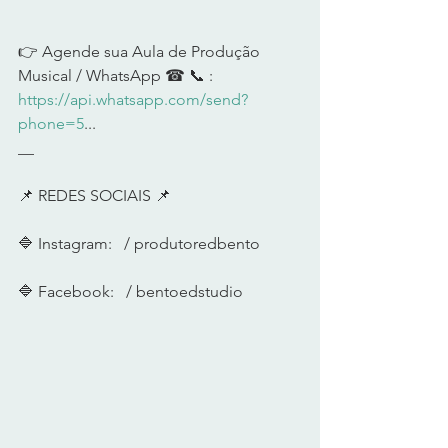
👉 Agende sua Aula de Produção 
Musical / WhatsApp ☎ 📞 : 
https://api.whatsapp.com/send?
phone=5
... 
__ 
📌 REDES SOCIAIS 📌 
🔷 Instagram:   / produtoredbento   
🔷 Facebook:   / bentoedstudio  