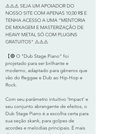
⚠️⚠️⚠️ SEJA UM APOIADOR DO 
NOSSO SITE COM APENAS 10,00 R$ E 
TENHA ACESSO A UMA "MENTORIA 
DE MIXAGEM E MASTERIZAÇÃO DE 
HEAVY METAL SÓ COM PLUGINS 
GRATUITOS" ⚠️⚠️⚠️ 
【🔴 O "Dub Stage Piano" foi 
projetado para ser brilhante e 
moderno, adaptado para gêneros que 
vão do Reggae e Dub ao Hip-Hop e 
Rock. 
Com seu parâmetro intuitivo 'Impact' e 
seu conjunto abrangente de efeitos, o 
Dub Stage Piano é a escolha certa para 
sua seção skank, para golpes de 
acordes e melodias principais. É mais 