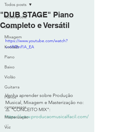
Todos posts
"DUB STAGE" Piano
Todos posts
Completo e Versátil
Bateria
MIxagem
https://www.youtube.com/watch?
Kontakt
v=6fKBnf1A_EA
Piano
Baixo
Violão
Guitarra
Venha aprender sobre Produção 
Pianos
Musical, Mixagem e Masterização no: 
compressor
⚠️ "CONCEITO MIX": 
https://www.producaomusicalfacil.com/
Masterização
... 
Voz