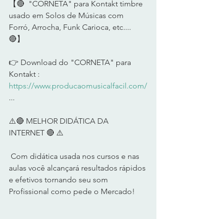
【🔴  "CORNETA" para Kontakt timbre 
usado em Solos de Músicas com 
Forró, Arrocha, Funk Carioca, etc....  
🔴】  
👉 Download do "CORNETA" para 
Kontakt : 
https://www.producaomusicalfacil.com/
...  
⚠️🔴 MELHOR DIDÁTICA DA 
INTERNET 🔴 ⚠️     
 Com didática usada nos cursos e nas 
aulas você alcançará resultados rápidos 
e efetivos tornando seu som 
Profissional como pede o Mercado!      