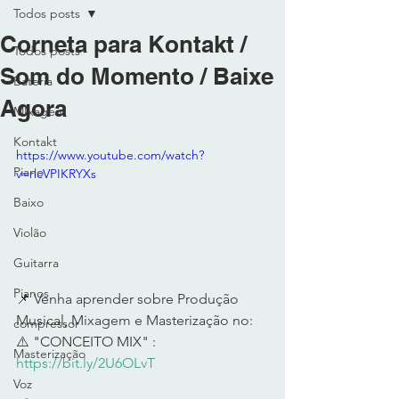
Todos posts
Corneta para Kontakt /
Todos posts
Som do Momento / Baixe
Bateria
Agora
MIxagem
Kontakt
https://www.youtube.com/watch?
Piano
v=rlcVPIKRYXs
Baixo
Violão
Guitarra
Pianos
📌 Venha aprender sobre Produção 
Musical, Mixagem e Masterização no: 
compressor
⚠️ "CONCEITO MIX" : 
Masterização
https://bit.ly/2U6OLvT
Voz