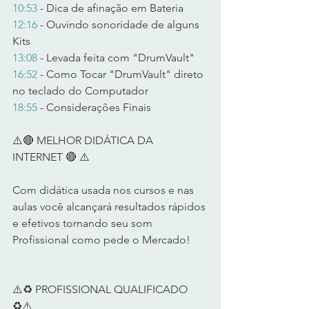
10:53
 - Dica de afinação em Bateria  
12:16
 - Ouvindo sonoridade de alguns 
Kits  
13:08
 - Levada feita com "DrumVault" 
16:52
 - Como Tocar "DrumVault" direto 
no teclado do Computador 
18:55
 - Considerações Finais  
⚠️🔴 MELHOR DIDÁTICA DA 
INTERNET 🔴 ⚠️      
Com didática usada nos cursos e nas 
aulas você alcançará resultados rápidos 
e efetivos tornando seu som 
Profissional como pede o Mercado!      
⚠️♻️ PROFISSIONAL QUALIFICADO 
♻️⚠️       