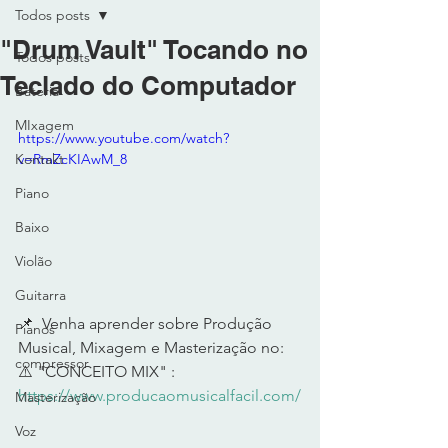
Todos posts
"Drum Vault" Tocando no
Todos posts
Teclado do Computador
Bateria
MIxagem
https://www.youtube.com/watch?
Kontakt
v=RmZcKIAwM_8
Piano
Baixo
Violão
Guitarra
📌  Venha aprender sobre Produção 
Pianos
Musical, Mixagem e Masterização no: 
compressor
⚠️ "CONCEITO MIX" : 
https://www.producaomusicalfacil.com/
Masterização
Voz