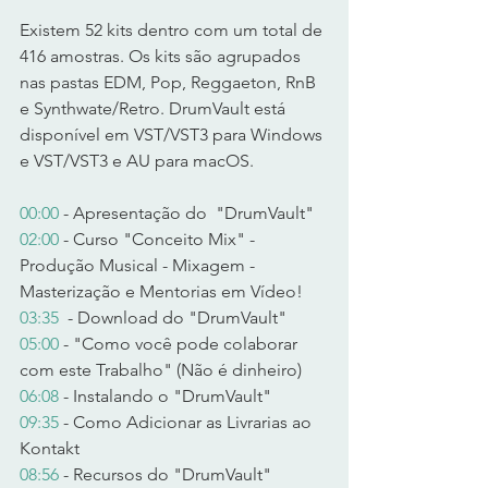
Existem 52 kits dentro com um total de 
416 amostras. Os kits são agrupados 
nas pastas EDM, Pop, Reggaeton, RnB 
e Synthwate/Retro. DrumVault está 
disponível em VST/VST3 para Windows 
e VST/VST3 e AU para macOS.   
00:00
 - Apresentação do  "DrumVault" 
02:00
 - Curso "Conceito Mix" - 
Produção Musical - Mixagem - 
Masterização e Mentorias em Vídeo! 
03:35
  - Download do "DrumVault" 
05:00
 - "Como você pode colaborar 
com este Trabalho" (Não é dinheiro) 
06:08
 - Instalando o "DrumVault" 
09:35
 - Como Adicionar as Livrarias ao 
Kontakt 
08:56
 - Recursos do "DrumVault" 