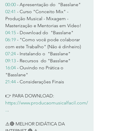
00:00
 - Apresentação do  "Basslane" 
02:41
 - Curso "Conceito Mix" - 
Produção Musical - Mixagem - 
Masterização e Mentorias em Vídeo! 
04:15
 - Download do  "Basslane" 
06:19
 - "Como você pode colaborar 
com este Trabalho" (Não é dinheiro) 
07:24
 - Instalando o  "Basslane" 
09:13
 - Recursos  do "Basslane" 
16:04
 - Ouvindo no Prática o 
"Basslane"  
21:44
 - Considerações Finais  
👉 PARA DOWNLOAD: 
https://www.producaomusicalfacil.com/
..
.  
⚠️🔴 MELHOR DIDÁTICA DA 
INTERNET 🔴 ⚠️      