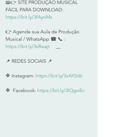
📖👉 SITE PRODUÇÃO MUSICAL 
FÁCIL PARA DOWNLOAD: 
https://bit.ly/3fAynMs
👉 Agende sua Aula de Produção 
Musical / WhatsApp ☎ 📞 : 
https://bit.ly/3sRwajt
     __     
📌 REDES SOCIAIS 📌      
🔷 Instagram: 
https://bit.ly/3xAY2d6
🔷  Facebook: 
https://bit.ly/3lQgwEc