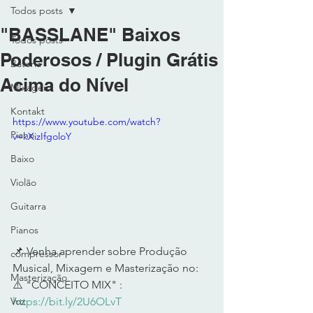
Todos posts
"BASSLANE" Baixos
Todos posts
Poderosos / Plugin Grátis
Bateria
Acima do Nível
MIxagem
Kontakt
https://www.youtube.com/watch?
Piano
v=kXizIfgoloY
Baixo
Violão
Guitarra
Pianos
📌 Venha aprender sobre Produção 
compressor
Musical, Mixagem e Masterização no: 
Masterização
⚠️ "CONCEITO MIX" : 
https://bit.ly/2U6OLvT
Voz