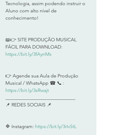
Tecnologia, assim podendo instruir o 
Aluno com alto nível de 
conhecimento!   
📖👉 SITE PRODUÇÃO MUSICAL 
FÁCIL PARA DOWNLOAD: 
https://bit.ly/3fAynMs
​  
👉 Agende sua Aula de Produção 
Musical / WhatsApp ☎ 📞 : 
https://bit.ly/3sRwajt
​  
_____________________________ 
📌 REDES SOCIAIS 📌  
🔷 Instagram: 
https://bit.ly/3rIvStL
​  