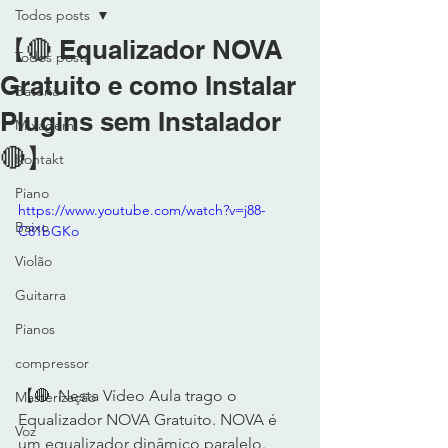
Todos posts
【🔴 Equalizador NOVA
Todos posts
Gratuito e como Instalar
Bateria
Plugins sem Instalador
MIxagem
🔴】
Kontakt
Piano
https://www.youtube.com/watch?v=j88-
Baixo
C81bGKo
Violão
Guitarra
Pianos
compressor
【🔴  Nesta Vídeo Aula trago o 
Masterização
Equalizador NOVA Gratuito. NOVA é 
Voz
um equalizador dinâmico paralelo. 