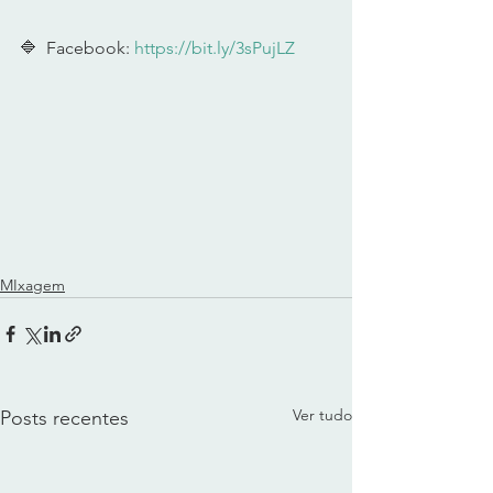
🔷  Facebook: 
https://bit.ly/3sPujLZ
​ 
MIxagem
Ver tudo
Posts recentes