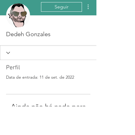
Mais ações
Seguir
Dedeh Gonzales
Perfil
Data de entrada: 11 de set. de 2022
Ainda não há nada para
mostrar
Quando esse membro adicionar