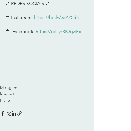
📌 REDES SOCIAIS 📌      
🔷 Instagram: 
https://bit.ly/3xAY2d6
🔷  Facebook: 
https://bit.ly/3lQgwEc
MIxagem
Kontakt
Piano