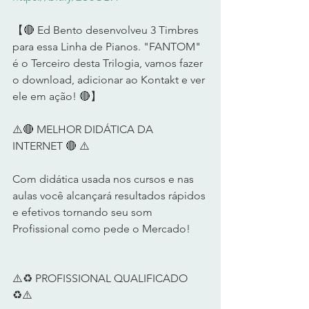
【🔴 Ed Bento desenvolveu 3 Timbres 
para essa Linha de Pianos. "FANTOM" 
é o Terceiro desta Trilogia, vamos fazer 
o download, adicionar ao Kontakt e ver 
ele em ação! 🔴】   
⚠️🔴 MELHOR DIDÁTICA DA 
INTERNET 🔴 ⚠️      
Com didática usada nos cursos e nas 
aulas você alcançará resultados rápidos 
e efetivos tornando seu som 
Profissional como pede o Mercado!      
⚠️♻️ PROFISSIONAL QUALIFICADO 
♻️⚠️      