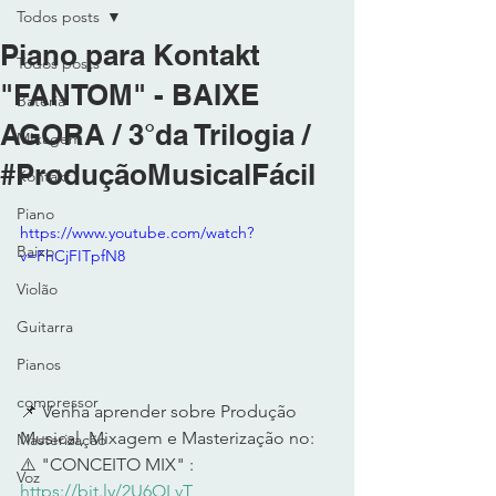
Todos posts
Piano para Kontakt
Todos posts
"FANTOM" - BAIXE
Bateria
AGORA / 3°da Trilogia /
MIxagem
#ProduçãoMusicalFácil
Kontakt
Piano
https://www.youtube.com/watch?
Baixo
v=FhCjFITpfN8
Violão
Guitarra
Pianos
compressor
📌 Venha aprender sobre Produção 
Musical, Mixagem e Masterização no: 
Masterização
⚠️ "CONCEITO MIX" : 
Voz
https://bit.ly/2U6OLvT