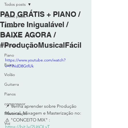
Todos posts
PAD GRÁTIS + PIANO /
Todos posts
Timbre Inigualável /
Bateria
BAIXE AGORA /
MIxagem
#ProduçãoMusicalFácil
Kontakt
Piano
https://www.youtube.com/watch?
Baixo
v=FlNdD8GtfUk
Violão
Guitarra
Pianos
compressor
📌 Venha aprender sobre Produção 
Musical, Mixagem e Masterização no: 
Masterização
⚠️ "CONCEITO MIX" : 
Voz
https://bit.ly/2U6OLvT