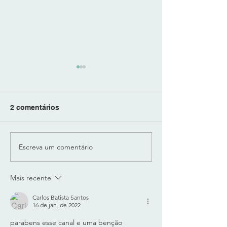
2 comentários
Escreva um comentário
"LUX SUB-BASS" -
"BODY" da "Play
SUB-GRAVES
PESO E CORPO
MODELADOS e CALOR
Técnologia SO
Mais recente
ANALÓGICO
LEARN do DYN
GRADIN
Carlos Batista Santos
16 de jan. de 2022
parabens esse canal e uma benção