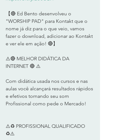
【🔴 Ed Bento desenvolveu o 
"WORSHIP PAD" para Kontakt que o 
nome já diz para o que veio, vamos 
fazer o download, adicionar ao Kontakt 
e ver ele em ação! 🔴】  
⚠️🔴 MELHOR DIDÁTICA DA 
INTERNET 🔴 ⚠️      
Com didática usada nos cursos e nas 
aulas você alcançará resultados rápidos 
e efetivos tornando seu som 
Profissional como pede o Mercado!      
⚠️♻️ PROFISSIONAL QUALIFICADO 
♻️⚠️       