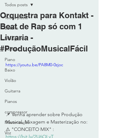
Todos posts
Orquestra para Kontakt -
Todos posts
Beat de Rap só com 1
Bateria
Livraria -
MIxagem
#ProduçãoMusicalFácil
Kontakt
Piano
https://youtu.be/PA8M0-0zjoc
Baixo
Violão
Guitarra
Pianos
compressor
📌 Venha aprender sobre Produção 
Musical, Mixagem e Masterização no: 
Masterização
⚠️ "CONCEITO MIX" : 
Voz
https://bit.ly/2U6OLvT