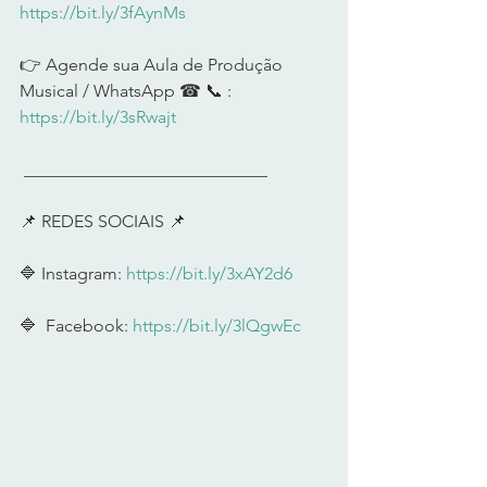
https://bit.ly/3fAynMs
👉 Agende sua Aula de Produção 
Musical / WhatsApp ☎ 📞 : 
https://bit.ly/3sRwajt
 ____________________________     
📌 REDES SOCIAIS 📌      
🔷 Instagram: 
https://bit.ly/3xAY2d6
🔷  Facebook: 
https://bit.ly/3lQgwEc