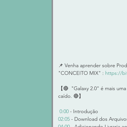
📌 Venha aprender sobre Prod
"CONCEITO MIX" : 
https://b
【🔴  "Galaxy 2.0" é mais uma L
caído. 🔴】
0:00
 - Introdução 
02:05
 - Download dos Arquivo
04:00
 - Adicionando Livraria a