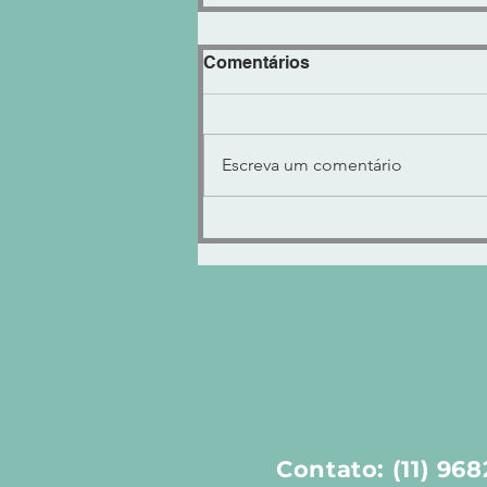
Comentários
Escreva um comentário
"KNOCK CLIPPER" Control
VOLUME ENCORPADO ou
AGRESSIVO!
Contato: (11) 96