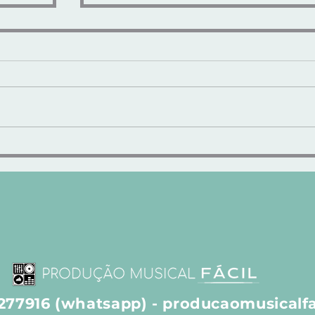
e de
"LUX SUB-BASS" - SUB-GRAVES
MODELADOS e CALOR
ANALÓGICO
8277916 (whatsapp) -
producaomusicalf