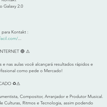
o Galaxy 2.0 
 para Kontakt : 
acil.com/
...  
TERNET 🔴 ⚠️      
 e nas aulas você alcançará resultados rápidos e 
fissional como pede o Mercado!       
DO ♻️⚠️       
umentista, Compositor, Arranjador e Produtor Musical. 
 Culturas, Ritmos e Tecnologia, assim podendo 