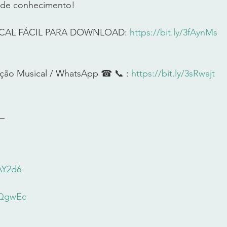
l de conhecimento!     
ICAL FÁCIL PARA DOWNLOAD: 
https://bit.ly/3fAynMs
ção Musical / WhatsApp ☎ 📞 : 
https://bit.ly/3sRwajt
     
xAY2d6
3lQgwEc