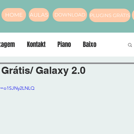
HOME
AULAS
DOWNLOAD
PLUGINS GRÁTIS
xagem
Kontakt
Piano
Baixo
nos
compressor
Masterização
Voz
 Grátis/ Galaxy 2.0
?v=o1SJNy2LNLQ