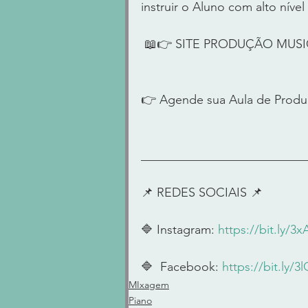
instruir o Aluno com alto níve
 📖👉 SITE PRODUÇÃO MUS
👉 Agende sua Aula de Produ
____________________________
📌 REDES SOCIAIS 📌      
🔷 Instagram: 
https://bit.ly/3
🔷  Facebook: 
https://bit.ly/
MIxagem
Piano