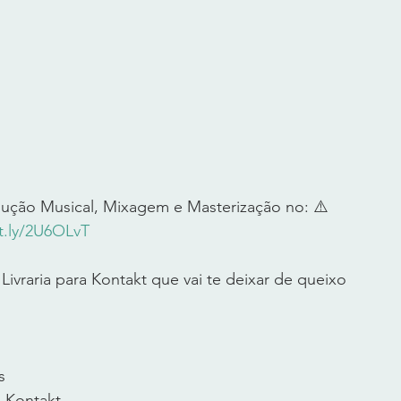
ução Musical, Mixagem e Masterização no: ⚠️ 
it.ly/2U6OLvT
ivraria para Kontakt que vai te deixar de queixo 
s 
o Kontakt 