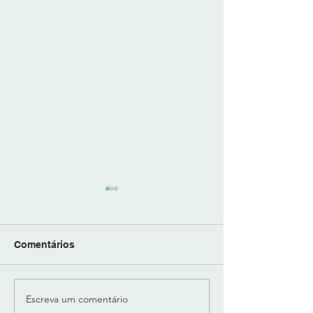
Comentários
Escreva um comentário
"LUX SUB-BASS" -
"BODY" da "Play