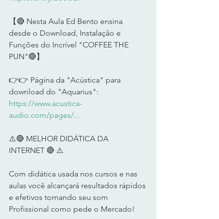
【🔴 Nesta Aula Ed Bento ensina 
desde o Download, Instalação e 
Funções do Incrível "COFFEE THE 
PUN"🔴】     
👉👉 Página da "Acústica" para 
download do "Aquarius": 
https://www.acustica-
audio.com/pages/...
⚠️🔴 MELHOR DIDÁTICA DA 
INTERNET 🔴 ⚠️        
Com didática usada nos cursos e nas 
aulas você alcançará resultados rápidos 
e efetivos tornando seu som 
Profissional como pede o Mercado!      