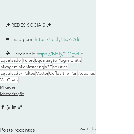
____________________________       
📌 REDES SOCIAIS 📌        
🔷 Instagram: 
https://bit.ly/3xAY2d6
🔷  Facebook: 
https://bit.ly/3lQgwEc
Equalizador
Pultec
Equalização
Plugin Grátis
Mixagem
Mix
Mastering
VST
acustica
Equalizador Pultec
Master
Coffee the Pun
Aquarius
Vst Grátis
MIxagem
Masterização
Ver tudo
Posts recentes