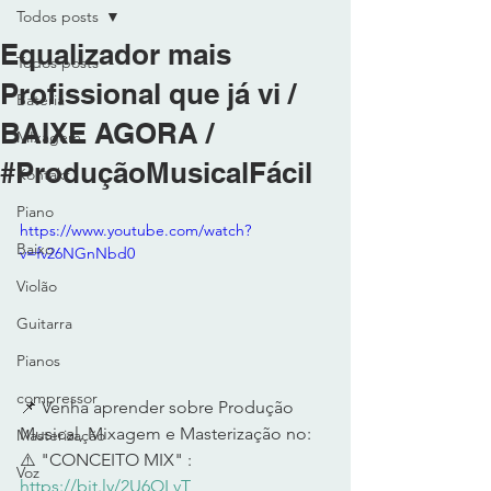
Todos posts
Equalizador mais
Todos posts
Profissional que já vi /
Bateria
BAIXE AGORA /
MIxagem
#ProduçãoMusicalFácil
Kontakt
Piano
https://www.youtube.com/watch?
Baixo
v=fv26NGnNbd0
Violão
Guitarra
Pianos
compressor
📌 Venha aprender sobre Produção 
Musical, Mixagem e Masterização no: 
Masterização
⚠️ "CONCEITO MIX" : 
Voz
https://bit.ly/2U6OLvT