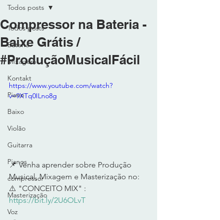
Todos posts
Compressor na Bateria -
Todos posts
Baixe Grátis /
Bateria
#ProduçãoMusicalFácil
MIxagem
Kontakt
https://www.youtube.com/watch?
Piano
v=9XTq0ILno8g
Baixo
Violão
Guitarra
Pianos
📌 Venha aprender sobre Produção 
Musical, Mixagem e Masterização no: 
compressor
⚠️ "CONCEITO MIX" : 
Masterização
https://bit.ly/2U6OLvT
Voz