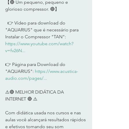
【🔴 Um pequeno, pequeno e 
glorioso compressor. 🔴】   
  👉 Vídeo para download do 
"AQUARIUS" que é necessário para 
Instalar o Compressor "TAN": 
https://www.youtube.com/watch?
v=fv26N...
👉 Página para Download do 
"AQUARIUS": 
https://www.acustica-
audio.com/pages/...
⚠️🔴 MELHOR DIDÁTICA DA 
INTERNET 🔴 ⚠️        
Com didática usada nos cursos e nas 
aulas você alcançará resultados rápidos 
e efetivos tornando seu som 