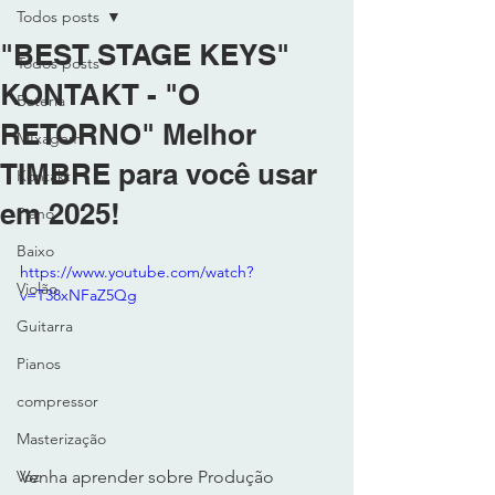
Todos posts
"BEST STAGE KEYS"
Todos posts
KONTAKT - "O
Bateria
RETORNO" Melhor
MIxagem
TIMBRE para você usar
Kontakt
em 2025!
Piano
Baixo
https://www.youtube.com/watch?
Violão
v=T38xNFaZ5Qg
Guitarra
Pianos
compressor
Masterização
Venha aprender sobre Produção 
Voz