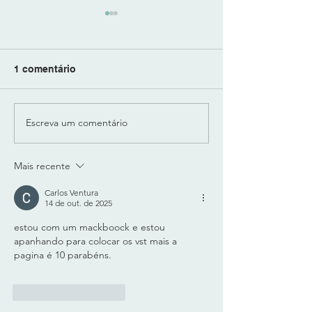
1 comentário
Escreva um comentário
"LUX SUB-BASS" -
"BODY" da "Play
SUB-GRAVES
PESO E CORPO
MODELADOS e CALOR
Técnologia SO
Mais recente
ANALÓGICO
LEARN do DYN
GRADIN
Carlos Ventura
14 de out. de 2025
estou com um mackboock e estou 
apanhando para colocar os vst mais a 
pagina é 10 parabéns.
Curtir
Responder