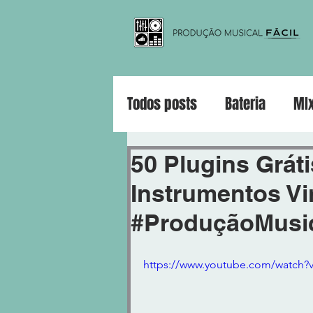
Todos posts
Bateria
MI
Violão
Guitarra
Pia
50 Plugins Gráti
Instrumentos Vir
#ProduçãoMusic
https://www.youtube.com/watch