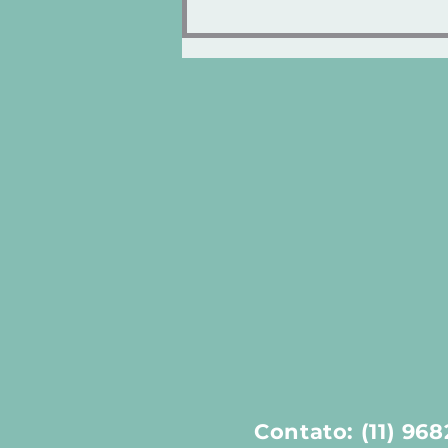
"KNOCK CLIPPER" Control
VOLUME ENCORPADO ou
AGRESSIVO!
Contato: (11) 96