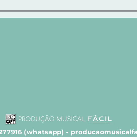
e de
"LUX SUB-BASS" - SUB-GRAVES
MODELADOS e CALOR
ANALÓGICO
8277916 (whatsapp) -
producaomusicalf