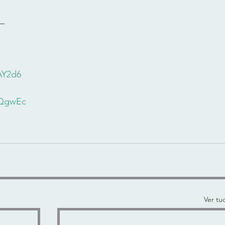
     
xAY2d6
3lQgwEc
Ver tu