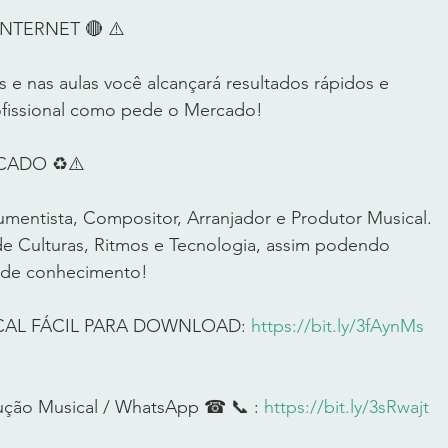
TERNET 🔴 ⚠️      
 e nas aulas você alcançará resultados rápidos e 
fissional como pede o Mercado!       
DO ♻️⚠️       
umentista, Compositor, Arranjador e Produtor Musical. 
 Culturas, Ritmos e Tecnologia, assim podendo 
 de conhecimento!      
CAL FÁCIL PARA DOWNLOAD: 
https://bit.ly/3fAynMs
ução Musical / WhatsApp ☎ 📞 : 
https://bit.ly/3sRwajt