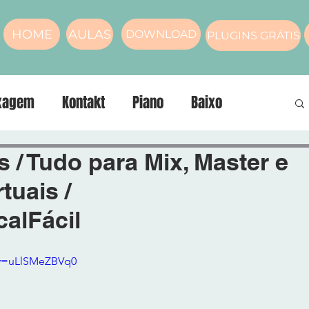
HOME
AULAS
DOWNLOAD
PLUGINS GRÁTIS
xagem
Kontakt
Piano
Baixo
nos
compressor
Masterização
Voz
s / Tudo para Mix, Master e
tuais /
alFácil
?v=uLlSMeZBVq0