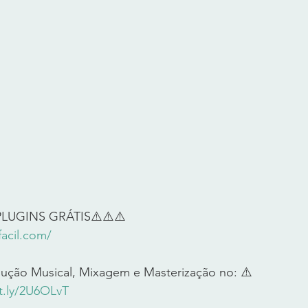
LUGINS GRÁTIS⚠️⚠️⚠️ 
acil.com/
ução Musical, Mixagem e Masterização no: ⚠️ 
it.ly/2U6OLvT