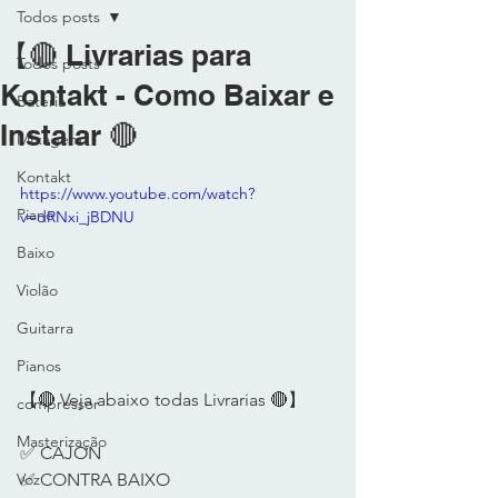
Todos posts
【🔴 Livrarias para
Todos posts
Kontakt - Como Baixar e
Bateria
Instalar 🔴
MIxagem
Kontakt
https://www.youtube.com/watch?
Piano
v=dRNxi_jBDNU
Baixo
Violão
Guitarra
Pianos
【🔴 Veja abaixo todas Livrarias 🔴】 
compressor
Masterização
✅ CAJON 
✅ CONTRA BAIXO 
Voz