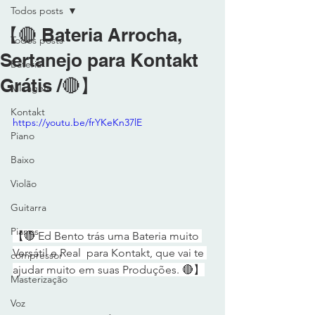
Todos posts
【🔴 Bateria Arrocha,
Todos posts
Sertanejo para Kontakt
Bateria
Grátis /🔴】
MIxagem
Kontakt
https://youtu.be/frYKeKn37lE
Piano
Baixo
Violão
Guitarra
Pianos
【🔴 Ed Bento trás uma Bateria muito 
Versátil e Real  para Kontakt, que vai te 
compressor
ajudar muito em suas Produções. 🔴】
Masterização
Voz