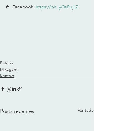
🔷  Facebook: 
https://bit.ly/3sPujLZ
​ 
Bateria
MIxagem
Kontakt
Ver tudo
Posts recentes