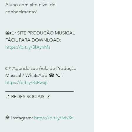
Aluno com alto nível de 
conhecimento!   
📖👉 SITE PRODUÇÃO MUSICAL 
FÁCIL PARA DOWNLOAD: 
https://bit.ly/3fAynMs
​  
👉 Agende sua Aula de Produção 
Musical / WhatsApp ☎ 📞 : 
https://bit.ly/3sRwajt
​  
_____________________________ 
📌 REDES SOCIAIS 📌  
🔷 Instagram: 
https://bit.ly/3rIvStL
​  