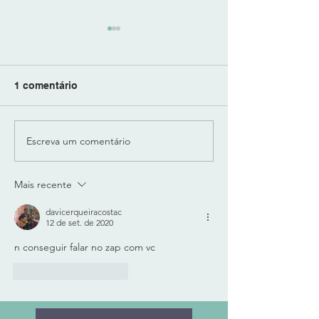
1 comentário
Escreva um comentário
"LUX SUB-BASS" -
"BODY" da "Play
SUB-GRAVES
PESO E CORPO
MODELADOS e CALOR
Técnologia SO
Mais recente
ANALÓGICO
LEARN do DYN
GRADIN
davicerqueiracostac
12 de set. de 2020
n conseguir falar no zap com vc 
Curtir
Responder