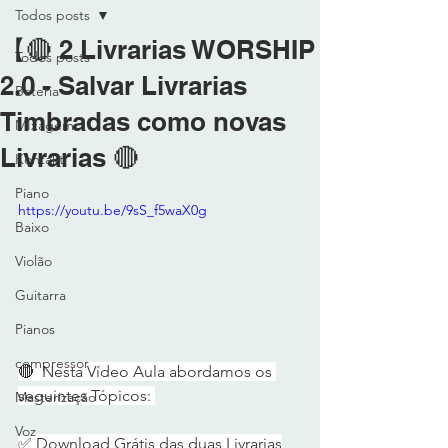
Todos posts
【🔴 2 Livrarias WORSHIP
Todos posts
2.0 - Salvar Livrarias
Bateria
Timbradas como novas
MIxagem
Livrarias 🔴
Kontakt
Piano
https://youtu.be/9sS_f5waX0g
Baixo
Violão
Guitarra
Pianos
compressor
🔴  Nesta Vídeo Aula abordamos os 
seguintes Tópicos: 
Masterização
Voz
✅ Download Grátis das duas Livrarias