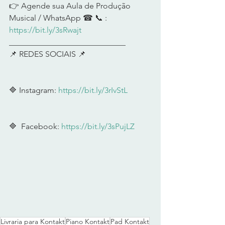
👉 Agende sua Aula de Produção 
Musical / WhatsApp ☎ 📞 : 
https://bit.ly/3sRwajt
​  
_____________________________ 
📌 REDES SOCIAIS 📌  
🔷 Instagram: 
https://bit.ly/3rIvStL
​  
🔷  Facebook: 
https://bit.ly/3sPujLZ
​ 
Livraria para Kontakt
Piano Kontakt
Pad Kontakt